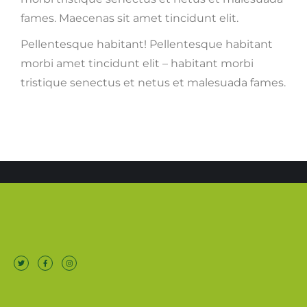
fames. Maecenas sit amet tincidunt elit.
Pellentesque habitant! Pellentesque habitant
morbi amet tincidunt elit – habitant morbi
tristique senectus et netus et malesuada fames.