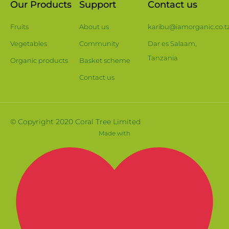
Our Products
Support
Contact us
Fruits
About us
karibu@iamorganic.co.t
Vegetables
Community
Dar es Salaam,
Tanzania
Organic products
Basket scheme
Contact us
© Copyright 2020 Coral Tree Limited
Made with