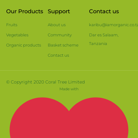
Our Products
Support
Contact us
Fruits
About us
karibu@iamorganic.co.t
Vegetables
Community
Dar es Salaam,
Tanzania
Organic products
Basket scheme
Contact us
© Copyright 2020 Coral Tree Limited
Made with