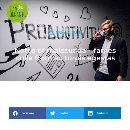
May 5, 2018
Netus et malesuada – fames
nulla from ac turpis egestas
Facebook
Twitter
LinkedIn